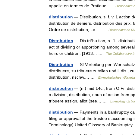
appelle en termes de Pratique …
Dictionnaire
distribution
— Distribution. s. f. v. L action d
distribution de deniers. distribution des prix.
Ordre de distribution, Le… …
Dictionnaire de l'
Distribution
— Dis tri*bu tion, n. [L. distribut
act of dividing or apportioning among several
heirs or children. [1913… …
The Collaborative In
Distribution
— Sf Verteilung per. Wortschatz f
distribuere, zu tribuere zuteilen und l. dis , zu
distribution, nschw.… …
Etymologisches Wörterb
distribution
— (n.) mid 14c., from O.Fr. distr
a division, distribution, noun of action from pp
tribuere assign, allot (see… …
Etymology dictio
distribution
— Payments in a bankruptcy case
filing or approval of the trustee s accounting 
Terminology) United Glossary of Bankrup