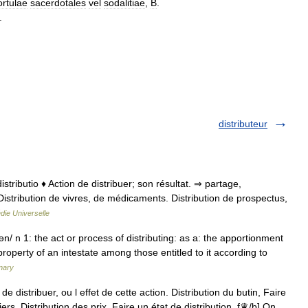
rtulae
sacerdotales
vel
sodalitiae
,
B
.
.
distributeur
. distributio ♦ Action de distribuer; son résultat. ⇒ partage,
 Distribution de vivres, de médicaments. Distribution de prospectus,
die Universelle
ən/ n 1: the act or process of distributing: as a: the apportionment
roperty of an intestate among those entitled to it according to
nary
 distribuer, ou l effet de cette action. Distribution du butin, Faire
iers. Distribution des prix, Faire un état de distribution. f♛/b] On