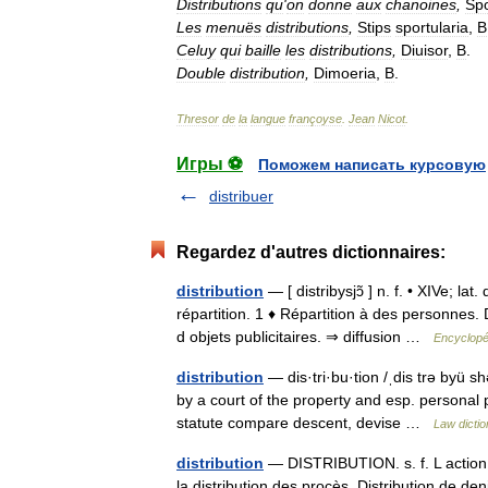
Distributions
qu
'
on
donne
aux
chanoines
,
Spo
Les
menuës
distributions
,
Stips
sportularia
,
B
Celuy
qui
baille
les
distributions
,
Diuisor
,
B
.
Double
distribution
,
Dimoeria
,
B
.
Thresor
de
la
langue
françoyse
.
Jean
Nicot
.
Игры ⚽
Поможем написать курсовую
distribuer
Regardez d'autres dictionnaires:
distribution
— [ distribysjɔ̃ ] n. f. • XIVe; lat
répartition. 1 ♦ Répartition à des personnes.
d objets publicitaires. ⇒ diffusion …
Encyclopé
distribution
— dis·tri·bu·tion /ˌdis trə byü sh
by a court of the property and esp. personal p
statute compare descent, devise …
Law dictio
distribution
— DISTRIBUTION. s. f. L action de
la distribution des procès. Distribution de den