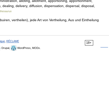
inistration, alloting, allotment, apportioning, apportionment,
, dealing, delivery, diffusion, dispensation, dispersal, disposal,
thesaurus
ibuiren, vertheilen), jede Art von Vertheilung, Aus und Eintheilung
ique
,
RÉCLAME
18+
Drupal,
WordPress, MODx.