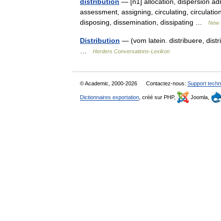
distribution
— [n1] allocation, dispersion adm
assessment, assigning, circulating, circulation
disposing, dissemination, dissipating …
New 
Distribution
— (vom latein. distribuere, distr
…
Herders Conversations-Lexikon
© Academic, 2000-2026
Contactez-nous:
Support techn
Dictionnaires exportation
, créé sur PHP,
Joomla,