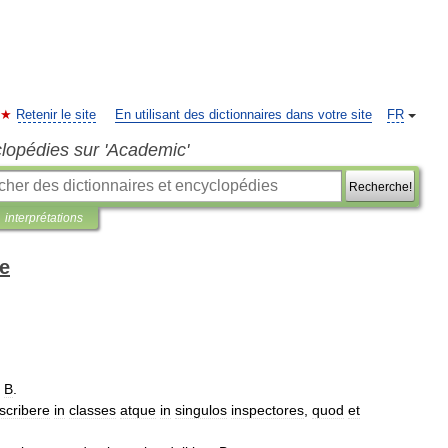
Retenir le site
En utilisant des dictionnaires dans votre site
FR
clopédies sur 'Academic'
Recherche!
interprétations
se
,
B
.
scribere
in
classes
atque
in
singulos
inspectores
,
quod
et