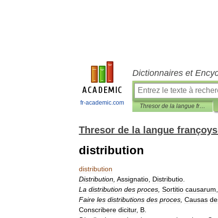
Dictionnaires et Ency
fr-academic.com
Thresor de la langue françoyse
Thresor de la langue françoy
distribution
distribution
Distribution
,
Assignatio
,
Distributio
.
La
distribution
des
proces
,
Sortitio
causarum
Faire
les
distributions
des
proces
,
Causas
de
Conscribere
dicitur
,
B
.